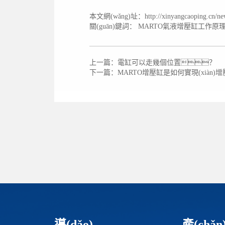
本文網(wǎng)址：http://xinyangcaoping.cn/new
關(guān)鍵詞： MARTO氣液增壓缸工作原
上一篇：
電缸可以走幾個位置？
下一篇：
MARTO增壓缸是如何實現(xiàn)
導(dǎo)
產(chǎn