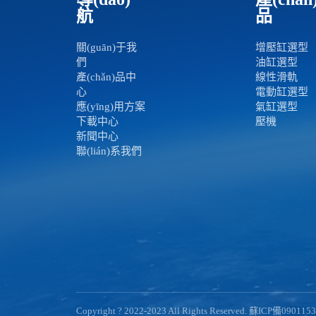
航
品
關(guān)于我
增壓缸選型
們
油缸選型
產(chǎn)品中
線性滑軌
心
電動缸選型
應(yīng)用方案
氣缸選型
下載中心
壓機
新聞中心
聯(lián)系我們
Copyright ? 2022-2023 All Rights Reserved.
蘇ICP備090115