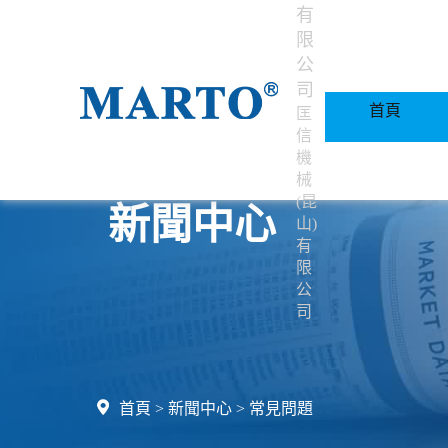
有
限
公
司
首頁
匡
信
機
械
(昆
新聞中心
山)
有
限
公
司
首頁
>
新聞中心
>
常見問題