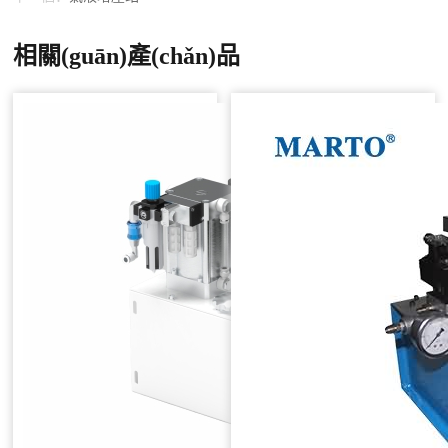
相關(guān)產(chǎn)品