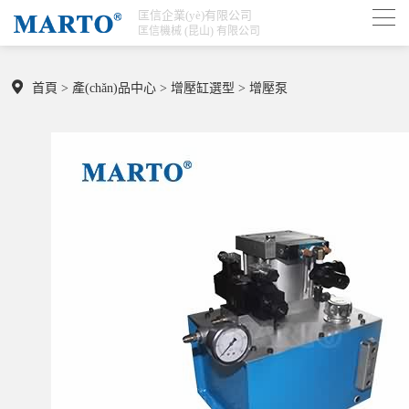
匡信企業(yè)有限公司
匡信機械 (昆山) 有限公司
首頁
>
產(chǎn)品中心
>
增壓缸選型
>
增壓泵